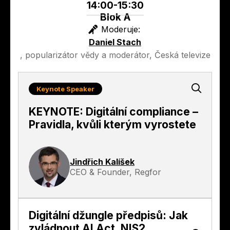
14:00-15:30
Blok A
Moderuje:
Daniel Stach
, popularizátor vědy a moderátor, Česká televize
Keynote Speaker
KEYNOTE: Digitální compliance –
Pravidla, kvůli kterým vyrostete
Jindřich Kalíšek
CEO & Founder, Regfor
Digitální džungle předpisů: Jak
zvládnout AI Act, NIS2,