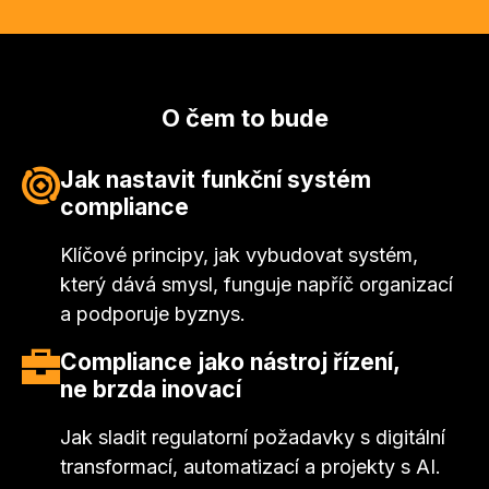
infrastruktury (CER)
až po novou
českou
legislativu o kybernetické bezpečnosti
a
Akt o
kybernetické odolnosti (CRA).
O čem to bude
K tomu se přidává dynamický vývoj technických
norem a bezpečnostních standardů (
ISO/IEC
Jak nastavit funkční systém
27001:2022, ISO/IEC 27701:2025, ISO
compliance
37001:2025, ISO 42001:2023
), které doplňují
Klíčové principy, jak vybudovat systém,
právní rámec.
který dává smysl, funguje napříč organizací
a podporuje byznys.
V příštích dvou letech tyto změny zásadně
promění způsob,
jak organizace pracují s daty.
Compliance jako nástroj řízení,
ne brzda inovací
Firmy dnes čelí nejen rostoucím hrozbám zvenčí,
Jak sladit regulatorní požadavky s digitální
ale i
tlaku složitější regulace.
Pro některé je
transformací, automatizací a projekty s AI.
compliance nutností, pro jiné příležitostí, jak