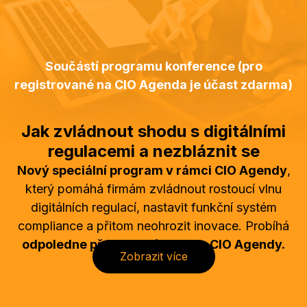
Součástí programu konference (pro
registrované na CIO Agenda je účast zdarma)
Jak zvládnout shodu s digitálními
regulacemi a nezbláznit se
Nový speciální program v rámci CIO Agendy
,
který pomáhá firmám zvládnout rostoucí vlnu
digitálních regulací, nastavit funkční systém
compliance a přitom neohrozit inovace. Probíhá
odpoledne před hlavním dnem CIO Agendy.
Evropa vstupuje do éry rozsáhlé digitální
Zobrazit více
regulace – od
Aktu o umělé inteligenci (AIA)
přes
Směrnici o kybernetické bezpečnosti
(NIS2)
a
Směrnici o odolnosti kritické