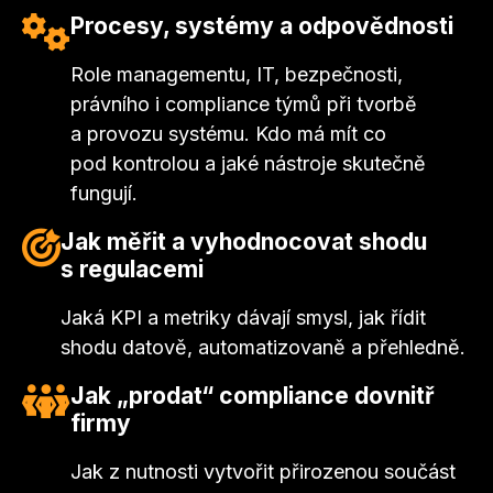
posílit jistotu, efektivitu a přehled v řízení. Všichni
Procesy, systémy a odpovědnosti
však řeší stejnou otázku –
jak obstát v době,
kdy předpisy přibývají
rychleji než kapacity,
Role managementu, IT, bezpečnosti,
které je mají plnit.
právního i compliance týmů při tvorbě
a provozu systému. Kdo má mít co
Compliance Forum
nabídne prostor,
jak se v
pod kontrolou a jaké nástroje skutečně
této nové éře zorientovat
a využít ji k rozvoji
fungují.
podnikání, posílení důvěry i stability. Ukáže, jak
Jak měřit a vyhodnocovat shodu
přetavit regulační povinnosti ve strategickou
s regulacemi
výhodu, řídit odpovědnost a procesy a udržet
kontrolu nad regulacemi i technologiemi.
Jaká KPI a metriky dávají smysl, jak řídit
shodu datově, automatizovaně a přehledně.
Jak „prodat“ compliance dovnitř
firmy
Jak z nutnosti vytvořit přirozenou součást