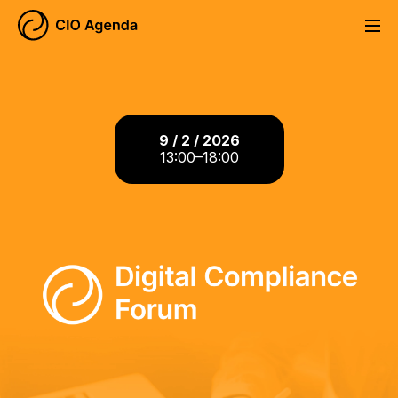
O konferenci
Program
Digital Compliance Forum
CS
Partneři
9 / 2 / 2026
Kontakt
13:00–18:00
Registrace