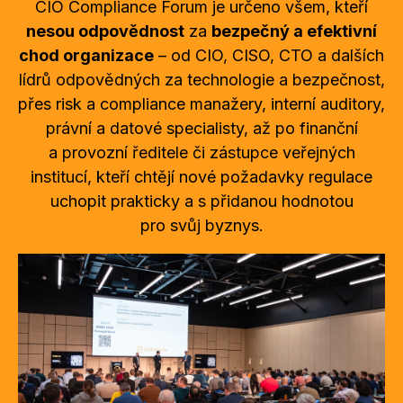
CIO Compliance Forum je určeno všem, kteří
nesou odpovědnost
za
bezpečný a efektivní
chod organizace
– od CIO, CISO, CTO a dalších
lídrů odpovědných za technologie a bezpečnost,
přes risk a compliance manažery, interní auditory,
právní a datové specialisty, až po finanční
a provozní ředitele či zástupce veřejných
institucí, kteří chtějí nové požadavky regulace
uchopit prakticky a s přidanou hodnotou
pro svůj byznys.