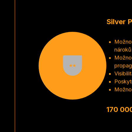
Silver 
Možnos
nároků 
Možnos
propag
Visibil
Poskyt
Možnos
170 00