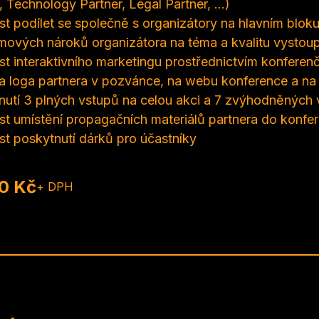
, Technology Partner, Legal Partner, …)
t podílet se společně s organizátory na hlavním blok
mových nároků organizátora na téma a kvalitu vystou
t interaktivního marketingu prostřednictvím konferenč
ita loga partnera v pozvánce, na webu konference a na 
nutí 3 plných vstupů na celou akci a 7 zvýhodněných 
t umístění propagačních materiálů partnera do konfer
t poskytnutí dárků pro účastníky
0 Kč
+ DPH