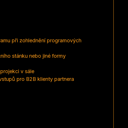
gramu při zohlednění programových
ního stánku nebo jiné formy
projekci v sále
vstupů pro B2B klienty partnera