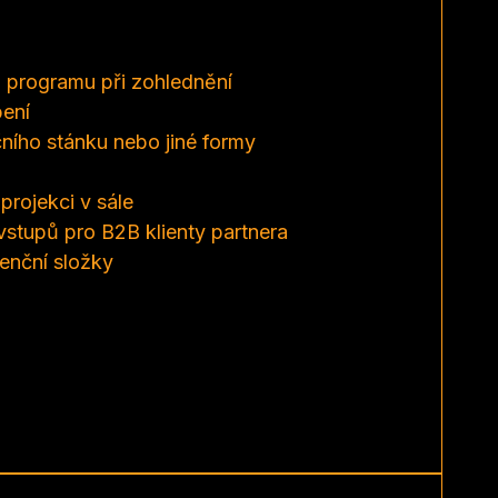
u programu při zohlednění
pení
ního stánku nebo jiné formy
projekci v sále
vstupů pro B2B klienty partnera
enční složky