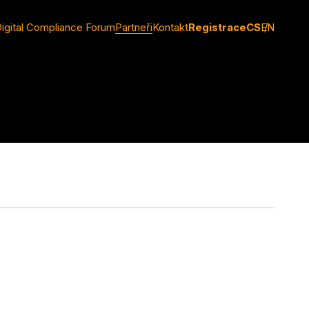
igital Compliance Forum
Partneři
Kontakt
Registrace
CS
EN