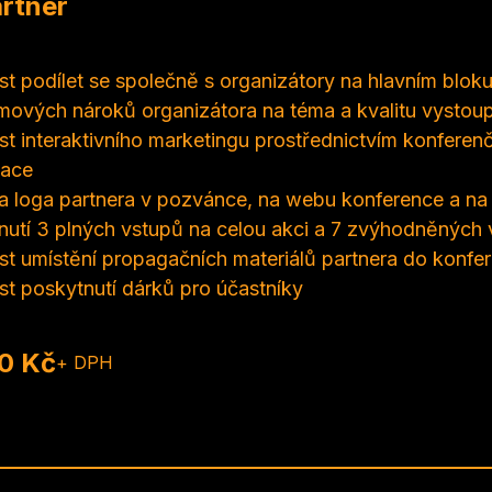
rtner
t podílet se společně s organizátory na hlavním blok
mových nároků organizátora na téma a kvalitu vystou
t interaktivního marketingu prostřednictvím konferenč
ace
ita loga partnera v pozvánce, na webu konference a na 
nutí 3 plných vstupů na celou akci a 7 zvýhodněných 
t umístění propagačních materiálů partnera do konfer
t poskytnutí dárků pro účastníky
0 Kč
+ DPH