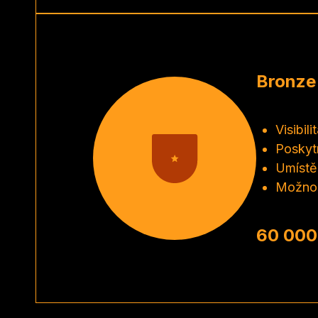
Bronze
Visibil
Poskytn
Umístěn
Možnos
60 000