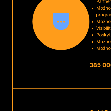
Partner
Možnos
progra
Možnos
Visibil
Poskyt
Možnos
Možnos
385 00