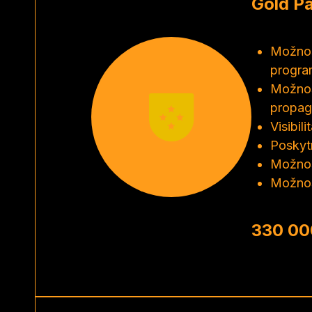
Gold Pa
Možnos
progra
Možnos
propag
Visibil
Poskyt
Možnos
Možnos
330 00