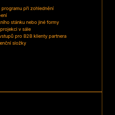
u programu při zohlednění
pení
ního stánku nebo jiné formy
projekci v sále
vstupů pro B2B klienty partnera
enční složky