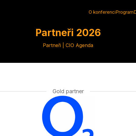
O konferenci
Program
D
Partneři 2026
Partneři | CIO Agenda
Gold partner